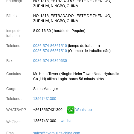
Endereço:
NO. 1818, ESTRADA DO LESTE DE ZHENLUO,
ZHENHAI, NINGBO, CHINA.
Fábrica:
NO. 1818, ESTRADA DO LESTE DE ZHENLUO,
ZHENHAI, NINGBO, CHINA.
tempo de
8:00-16:30 ( horário de Pequim)
trabalho:
Telefone:
0086-574-86361510
(tempo de trabalho)
0086-574-86361510
(O tempo de trabalho não)
Fax:
0086-574-86369630
Contatos :
Mr. Helm Tower (Ningbo Helm Tower Noda Hydraulic
Co.,Ltd)
último Login: horas 56 minuts atrás
Cargo :
Sales Manager
Telefone :
13567431300
+8613567431300
Whatsapp
WHATSAPP :
13567431300
wechat
WeChat :
Email :
sales@hydraulics-china.com