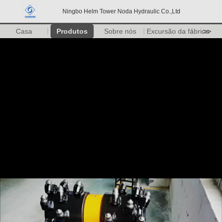
Ningbo Helm Tower Noda Hydraulic Co.,Ltd
Casa
Produtos
Sobre nós
Excursão da fábrica
>>