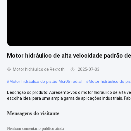
Motor hidráulico de alta velocidade padrão de
Motor hidráulico de Rexroth
2025-07-03
#
Motor hidráulico do pistão Mcr05 radial
#
Motor hidráulico do pi
Descrição do produto: Apresento-vos o motor hidráulico de alta v
escolha ideal para uma ampla gama de aplicações industriais. Fabr
Mensagens do visitante
Nenhum comentário público ainda