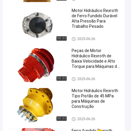
acessórios hidráulicos
padrão
Motor Hidráulico Rexroth
de Ferro Fundido Durável
Alta Pressão Para
Trabalho Pesado
Motor hidráulico de Rexroth
00:33
2025-06-26
Peças de Motor
Hidráulico Rexroth de
Baixa Velocidade e Alto
Torque para Máquinas de
Construção Civil:
Eficiência e Desempenho
Motor hidráulico de Rexroth
00:33
2025-06-26
Motor Hidráulico Rexroth
Tipo Pistão de 45 MPa
para Máquinas de
Construção
Motor hidráulico de Rexroth
00:33
2025-06-26
Ferro fundido Rexroth