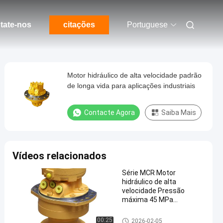
tate-nos
citações
Portuguese
Motor hidráulico de alta velocidade padrão
de longa vida para aplicações industriais
Contacte Agora
Saiba Mais
Vídeos relacionados
Série MCR Motor
hidráulico de alta
velocidade Pressão
máxima 45 MPa
Compatível com
componentes e
Motor hidráulico de Rexroth
00:25
2026-02-05