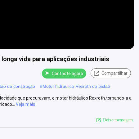
 longa vida para aplicações industriais
Compartilhar
Contacte agora
stão da construção
#
Motor hidráulico Rexroth do pistão
elocidade que procuravam, o motor hidráulico Rexroth.tornando-a a
icado...
Veja mais
Deixe mensagem.