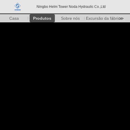
Ningbo Helm Tower Noda Hydraulic Co.,Ltd
Casa
Produtos
Sobre nós
Excursão da fábrica
>>