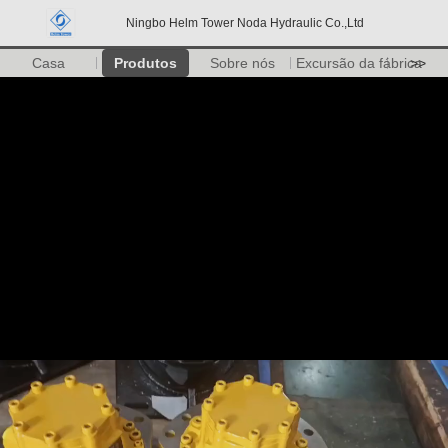
Ningbo Helm Tower Noda Hydraulic Co.,Ltd
Casa
Produtos
Sobre nós
Excursão da fábrica
>>