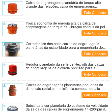
Caixa de engrenagens planetária do torque alto
grande das relações, caixa de engrenagens
planetária industrial da eficiência elevada
Fale Conosco
Pouca economia de energia alta da caixa de
engrenagens do torque da vibração conduzida pela
engrenagem hidráulica
Fale Conosco
Corredor liso das boas caixas de engrenagens
planetárias da estabilidade para a engenharia de
construção
Fale Conosco
Redutor planetário da série de Rexroth das caixas
de engrenagens da elevada precisão para a
máquina escavadora
Fale Conosco
Caixas de engrenagens planetárias pequenas da
dimensão radial com eficiência começando alta
Fale Conosco
Substitua a cor planetária do costume da velocidade
da saída das caixas de engrenagens 14-280rpm de