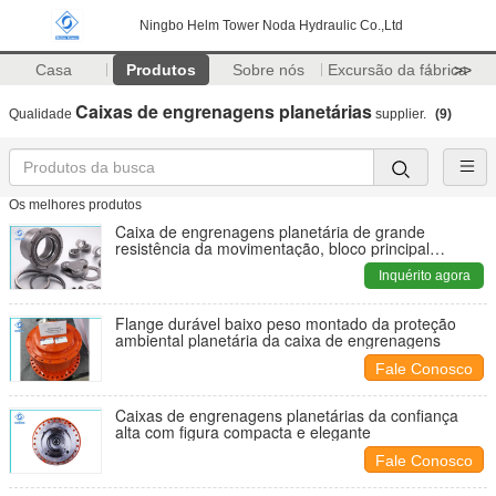
Ningbo Helm Tower Noda Hydraulic Co.,Ltd
Casa
Produtos
Sobre nós
Excursão da fábrica
>>
Caixas de engrenagens planetárias
Qualidade
supplier.
(9)
Os melhores produtos
Caixa de engrenagens planetária de grande
resistência da movimentação, bloco principal
planetário de redutor de velocidade
Inquérito agora
Flange durável baixo peso montado da proteção
ambiental planetária da caixa de engrenagens
Fale Conosco
Caixas de engrenagens planetárias da confiança
alta com figura compacta e elegante
Fale Conosco