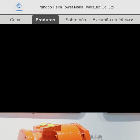
Ningbo Helm Tower Noda Hydraulic Co.,Ltd
Casa
Produtos
Sobre nós
Excursão da fábrica
>>