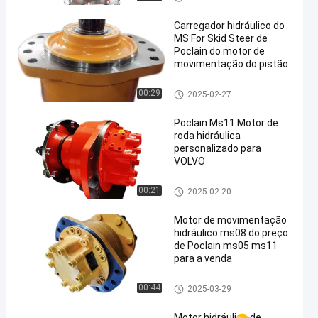
ulico
Carregador hidráulico do
MS For Skid Steer de
Poclain do motor de
movimentação do pistão
Motor de movimentação hidrá
00:29
2025-02-27
ulico
Poclain Ms11 Motor de
roda hidráulica
personalizado para
VOLVO
Motor de movimentação hidrá
00:21
2025-02-20
ulico
Motor de movimentação
hidráulico ms08 do preço
de Poclain ms05 ms11
para a venda
Motor de movimentação hidrá
00:44
2025-03-29
ulico
Motor hidráulico de