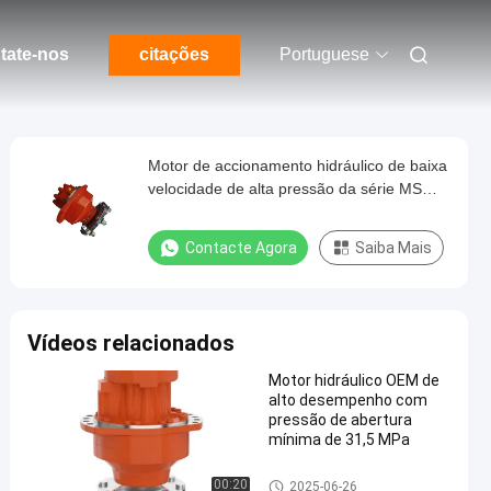
tate-nos
citações
Portuguese
Motor de accionamento hidráulico de baixa
velocidade de alta pressão da série MS
MS18-2-111-F12-2A50
Contacte Agora
Saiba Mais
Vídeos relacionados
Motor hidráulico OEM de
alto desempenho com
pressão de abertura
mínima de 31,5 MPa
Motor de movimentação hidrá
00:20
2025-06-26