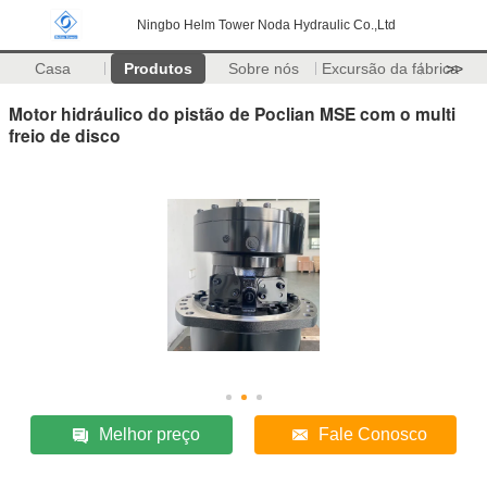
Ningbo Helm Tower Noda Hydraulic Co.,Ltd
Casa
Produtos
Sobre nós
Excursão da fábrica
>>
Motor hidráulico do pistão de Poclian MSE com o multi
freio de disco
Melhor preço
Fale Conosco