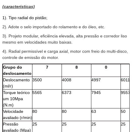
(características)
1). Tipo radial do pistão;
2). Adote o selo importado do rolamento e do óleo, etc.
3). Projeto modular, eficiência elevada, alta pressão e corredor liso
mesmo em velocidades muito baixas.
4). Radial permissível e carga axial, motor com freio do multi-disco,
controle de emissão do motor.
Grupo do
7
8
0
deslocamento
Deslocamento
3500
4008
4997
6011
(ml/r)
Torque teórico
5565
6373
7945
9557
um 10Mpa
(N.m)
Velocidade
80
80
63
50
avaliado (r/min)
Pressão
25
25
25
25
avaliado (Mpa)