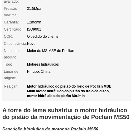
avaliado:
Pressão
31.5Mpa
máxima:
Garantia:
12month
Certificado:
ISO9001
COR:
O pedido do cliente
Circunstância:
Novo
Nome do
Motor do MS MSE de Poclian
produto:
Tipo:
Motores hidráulicos
Lugar de
Ningbo, China
origem:
Motor hidráulico do pistão do freio de Poclian MSE
Realçar:
,
Multi motor hidráulico do pistão do freio de disco
,
motor hidráulico do pistão 80r/min
A torre do leme substitui o motor hidráulico
do pistão da movimentação de Poclain MS50
Descrição hidráulica do motor de Poclain MS50