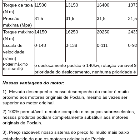
Torque da taxa
11500
13150
16400
1975
(N.m)
Pressão
31,5
31,5
31,5
31,5
máxima (Mpa)
Torque máximo
14150
16250
20250
2435
(N.m)
Escala de
0-148
0-138
0-111
0-92
velocidade
(r/min)
Poder máximo
o deslocamento padrão é 140kw, rotação variável 9
(quilowatts)
prioridade do deslocamento, nenhuma prioridade é 7
Nossas vantagens do motor:
1). Elevado desempenho: nosso desempenho do motor é muito
próximo aos motores originais de Poclain, mesmo às vezes ser
superior ao motor original.
2).100% permutável: o motor completo e as peças sobresselentes,
nossos produtos podiam completamente substituir aos motores
originais de Poclain.
3). Preço razoável: nosso sistema do preço foi muito mais baixo
estabelecido do que os motores originais de Poclain
.