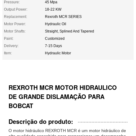
Pressure:
45 Mpa
Output Power:
18-22 KW
Replacement:
Rexroth MCR SERIES
Motor Power:
Hydraulic Oil
Motor Shafts:
Straight, Splined And Tapered
Paint:
Customized
Delivery:
7-15 Days
Item:
Hydraulic Motor
REXROTH MCR MOTOR HIDRAULICO
DE GRANDE DISLAMAÇÃO PARA
BOBCAT
Descrição do produto:
O motor hidráulico REXROTH MCR é um motor hidráulico de
alta qualidade concebido para proporcionar um desempenho