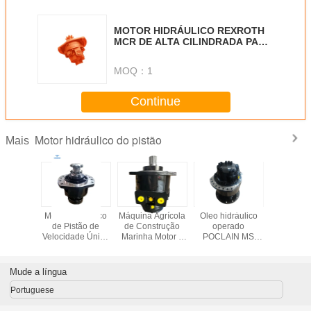
MOTOR HIDRÁULICO REXROTH
MCR DE ALTA CILINDRADA PARA
BOBCAT
MOQ：
1
Continue
Motor hidráulico do pistão
Mais
dráulico
Motor Hidráulico
Máquina Agrícola
Óleo hidráulico
Movimen
N MS 11
de Pistão de
de Construção
operado
final hidrá
upla
Velocidade Única
Marinha Motor a
POCLAIN MS
LINCE T
ade para
Hidráulico
Pistão Pressão
Fornecendo
motor do 
entos de
Nominal 40 MPa
escolhas de cores
ão Ideal
Motor Hidráulico
personalizadas
Mude a língua
licações
Adequado para
Equipamento
uinaria
Várias Máquinas
hidráulico perfeito
Portuguese
ola e
para várias
inha
indústrias