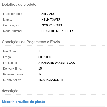
Detalhes do produto
Place of Origin:
ZHEJIANG
Marca:
HELM TOWER
Certificação:
ISO9001 ROHS
Model Number:
REXROTH MCR SERIES
Condições de Pagamento e Envio
Min Order:
1
Preço:
600-5000
Packaging:
STANDARD WOODEN CASE
Delivery Time:
15
Payment Terms:
T/T
Supply Ability:
1500 PCS/MONTH
descrição
Motor hidráulico do pistão